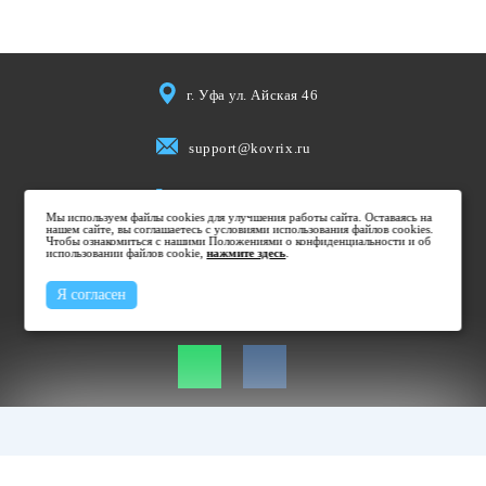
г. Уфа ул. Айская 46
support@kovrix.ru
8 (917) 806 50 50
Мы используем файлы cookies для улучшения работы сайта. Оставаясь на
нашем сайте, вы соглашаетесь с условиями использования файлов cookies.
Чтобы ознакомиться с нашими Положениями о конфиденциальности и об
Пн-Пт: 10:00 - 19:00
использовании файлов cookie,
нажмите здесь
.
Cб: 10:00 - 15:00
Я согласен
Вс: Выходной
Не является публичной офертой