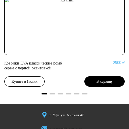
0 ₽
2900 ₽
Коврики EVA классические ромб
Ко
серые с черной окантовкой
се
Купить в 1 клик
В корзину
г. Уфа ул. Айская 46