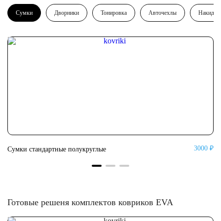
Сумки
Дворники
Тонировка
Авточехлы
Накидки
0 ₽
3000 ₽
Сумки стандартные полукруглые
Су
Готовые решеня комплектов ковриков EVA