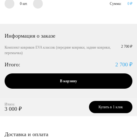
0 шт.
Сумма:
0
₽
Информация о заказе
2 700 ₽
Комплект ковриков EVA классик (передние коврики, задние коврики,
перемычка)
Итого:
2 700
₽
В корзину
Итого:
Купить в 1 клик
3 000
₽
Доставка и оплата