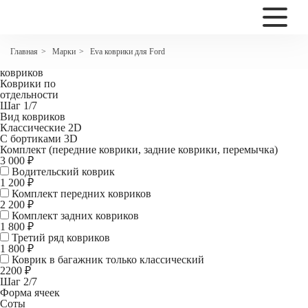
2200
Коврики EVA для Ford Focus III Рейсталинг Хетчбек
Марки
Eva коврики для Ford
Главная
>
>
Комплект
ковриков
Коврики по
отдельности
Шаг 1/7
Вид ковриков
Классические 2D
С бортиками 3D
Комплект (передние коврики, задние коврики, перемычка)
3 000 ₽
Водительский коврик
1 200
₽
Комплект передних ковриков
2 200
₽
Комплект задних ковриков
1 800
₽
Третий ряд ковриков
1 800 ₽
Коврик в багажник
только классический
2200 ₽
Шаг 2/7
Форма ячеек
Соты