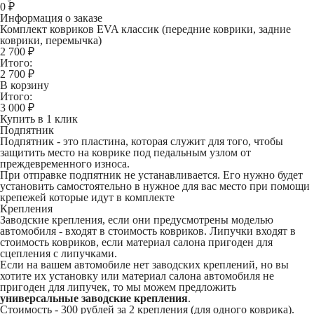
0
₽
Информация о заказе
Комплект ковриков EVA классик (передние коврики, задние
коврики, перемычка)
2 700 ₽
Итого:
2 700
₽
В корзину
Итого:
3 000
₽
Купить в 1 клик
Подпятник
Подпятник - это пластина, которая служит для того, чтобы
защитить место на коврике под педальным узлом от
преждевременного износа.
При отправке подпятник не устанавливается. Его нужно будет
установить самостоятельно в нужное для вас место при помощи
крепежей которые идут в комплекте
Крепления
Заводские крепления, если они предусмотрены моделью
автомобиля - входят в стоимость ковриков. Липучки входят в
стоимость ковриков, если материал салона пригоден для
сцепления с липучками.
Если на вашем автомобиле нет заводских креплений, но вы
хотите их установку или материал салона автомобиля не
пригоден для липучек, то мы можем предложить
универсальные заводские крепления
.
Стоимость -
300 рублей
за 2 крепления (для одного коврика).