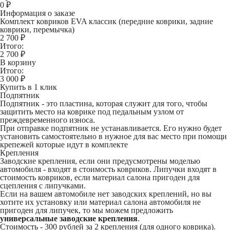
0
₽
Информация о заказе
Комплект ковриков EVA классик (передние коврики, задние
коврики, перемычка)
2 700 ₽
Итого:
2 700
₽
В корзину
Итого:
3 000
₽
Купить в 1 клик
Подпятник
Подпятник - это пластина, которая служит для того, чтобы
защитить место на коврике под педальным узлом от
преждевременного износа.
При отправке подпятник не устанавливается. Его нужно будет
установить самостоятельно в нужное для вас место при помощи
крепежей которые идут в комплекте
Крепления
Заводские крепления, если они предусмотрены моделью
автомобиля - входят в стоимость ковриков. Липучки входят в
стоимость ковриков, если материал салона пригоден для
сцепления с липучками.
Если на вашем автомобиле нет заводских креплений, но вы
хотите их установку или материал салона автомобиля не
пригоден для липучек, то мы можем предложить
универсальные заводские крепления
.
Стоимость -
300 рублей
за 2 крепления (для одного коврика).