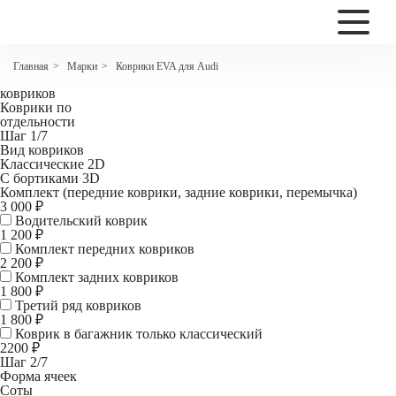
2200
Коврики EVA для Audi A3 I (8L)
Марки
Коврики EVA для Audi
Главная
>
>
Комплект
ковриков
Коврики по
отдельности
Шаг 1/7
Вид ковриков
Классические 2D
С бортиками 3D
Комплект (передние коврики, задние коврики, перемычка)
3 000 ₽
Водительский коврик
1 200
₽
Комплект передних ковриков
2 200
₽
Комплект задних ковриков
1 800
₽
Третий ряд ковриков
1 800 ₽
Коврик в багажник
только классический
2200 ₽
Шаг 2/7
Форма ячеек
Соты