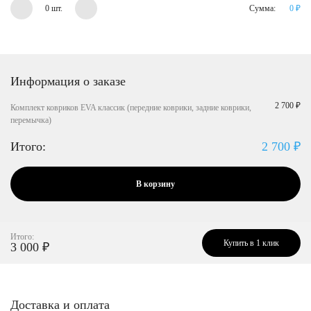
0 шт.
Сумма:
0
₽
Информация о заказе
2 700 ₽
Комплект ковриков EVA классик (передние коврики, задние коврики,
перемычка)
Итого:
2 700
₽
В корзину
Итого:
Купить в 1 клик
3 000
₽
Доставка и оплата