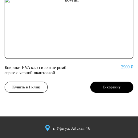
2900 ₽
Коврики EVA классические ромб
Ко
серые с черной окантовкой
се
Купить в 1 клик
В корзину
г. Уфа ул. Айская 46