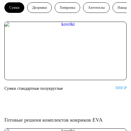
Сумки
Дворники
Тонировка
Авточехлы
Накидки
3000 ₽
Сумки стандартные полукруглые
Су
Готовые решеня комплектов ковриков EVA