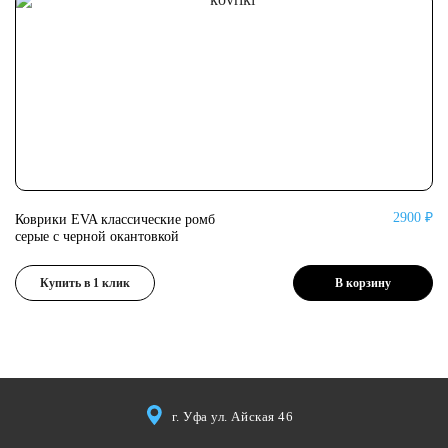
2900 ₽
Коврики EVA классические ромб
Ко
серые с черной окантовкой
се
Купить в 1 клик
В корзину
г. Уфа ул. Айская 46