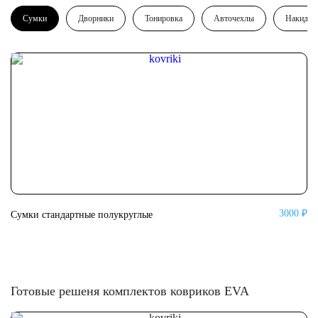
Сумки
Дворники
Тонировка
Авточехлы
Накидки
3000 ₽
Сумки стандартные полукруглые
Су
Готовые решеня комплектов ковриков EVA