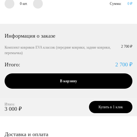
0 шт.
Сумма:
0
₽
Информация о заказе
2 700 ₽
Комплект ковриков EVA классик (передние коврики, задние коврики,
перемычка)
Итого:
2 700
₽
В корзину
Итого:
Купить в 1 клик
3 000
₽
Доставка и оплата