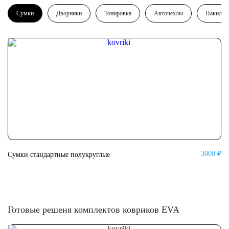
Сумки
Дворники
Тонировка
Авточехлы
Накидки
3000 ₽
Сумки стандартные полукруглые
Су
Готовые решеня комплектов ковриков EVA