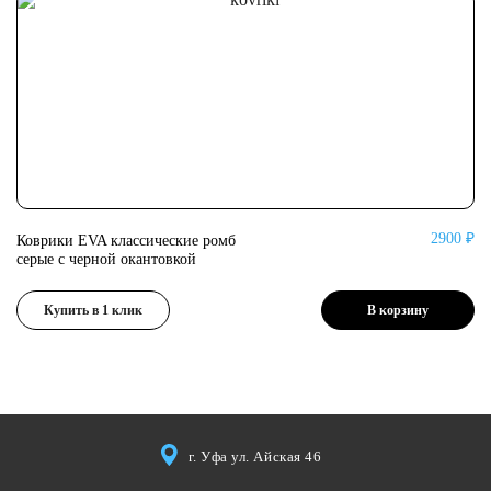
2900 ₽
Коврики EVA классические ромб
Ко
серые с черной окантовкой
се
Купить в 1 клик
В корзину
г. Уфа ул. Айская 46