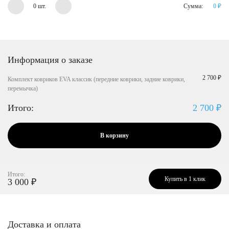
0 шт.
Сумма:
0
₽
Информация о заказе
2 700 ₽
Комплект ковриков EVA классик (передние коврики, задние коврики,
перемычка)
Итого:
2 700
₽
В корзину
Итого:
Купить в 1 клик
3 000
₽
Доставка и оплата