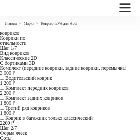
2200
Коврики EVA для Audi A8 IV(D5)
Марки
Коврики EVA для Audi
Главная
>
>
Комплект
ковриков
Коврики по
отдельности
Шаг 1/7
Вид ковриков
Классические 2D
С бортиками 3D
Комплект (передние коврики, задние коврики, перемычка)
3 000 ₽
Водительский коврик
1 200
₽
Комплект передних ковриков
2 200
₽
Комплект задних ковриков
1 800
₽
Третий ряд ковриков
1 800 ₽
Коврик в багажник
только классический
2200 ₽
Шаг 2/7
Форма ячеек
Соты