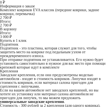
0
₽
Информация о заказе
Комплект ковриков EVA классик (передние коврики, задние
коврики, перемычка)
2 700 ₽
Итого:
2 700
₽
В корзину
Итого:
3 000
₽
Купить в 1 клик
Подпятник
Подпятник - это пластина, которая служит для того, чтобы
защитить место на коврике под педальным узлом от
преждевременного износа.
При отправке подпятник не устанавливается. Его нужно будет
установить самостоятельно в нужное для вас место при помощи
крепежей которые идут в комплекте
Крепления
Заводские крепления, если они предусмотрены моделью
автомобиля - входят в стоимость ковриков. Липучки входят в
стоимость ковриков, если материал салона пригоден для
сцепления с липучками.
Если на вашем автомобиле нет заводских креплений, но вы
хотите их установку или материал салона автомобиля не
пригоден для липучек, то мы можем предложить
универсальные заводские крепления
.
Стоимость -
300 рублей
за 2 крепления (для одного коврика).