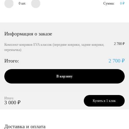
0 шт.
Сумма:
0
₽
Информация о заказе
2 700 ₽
Комплект ковриков EVA классик (передние коврики, задние коврики,
перемычка)
Итого:
2 700
₽
В корзину
Итого:
Купить в 1 клик
3 000
₽
Доставка и оплата