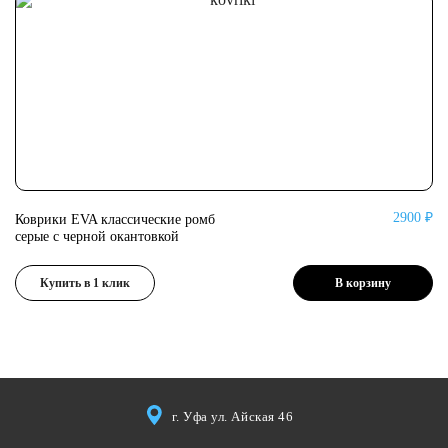
2900 ₽
Коврики EVA классические ромб
Ко
серые с черной окантовкой
се
Купить в 1 клик
В корзину
г. Уфа ул. Айская 46