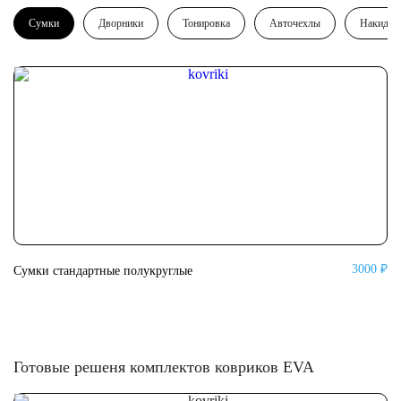
Сумки
Дворники
Тонировка
Авточехлы
Накидки
3000 ₽
Сумки стандартные полукруглые
Су
Готовые решеня комплектов ковриков EVA