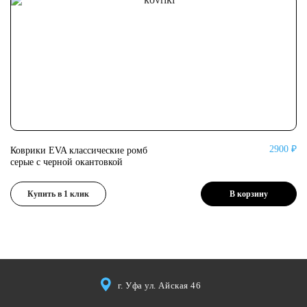
2900 ₽
Коврики EVA классические ромб
Ко
серые с черной окантовкой
се
Купить в 1 клик
В корзину
г. Уфа ул. Айская 46