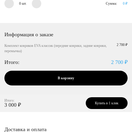
0 шт.
Сумма:
0
₽
Информация о заказе
2 700 ₽
Комплект ковриков EVA классик (передние коврики, задние коврики,
перемычка)
Итого:
2 700
₽
В корзину
Итого:
Купить в 1 клик
3 000
₽
Доставка и оплата