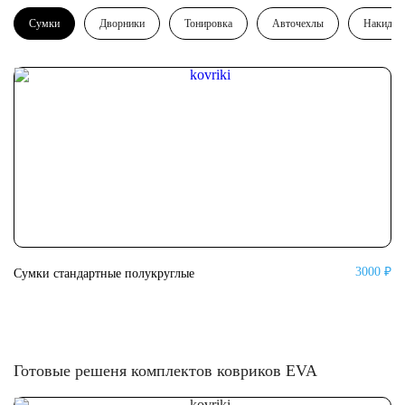
Сумки
Дворники
Тонировка
Авточехлы
Накидки
3000 ₽
Сумки стандартные полукруглые
Су
Готовые решеня комплектов ковриков EVA