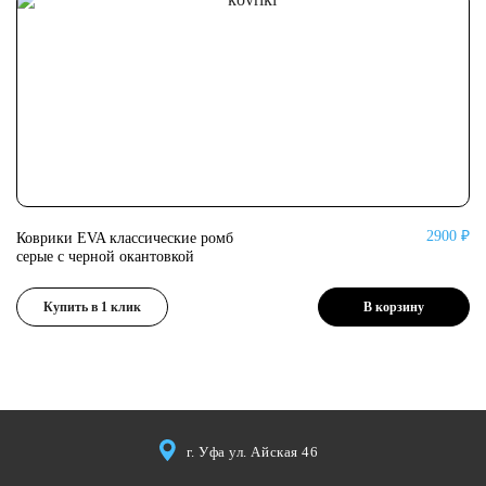
2900 ₽
Коврики EVA классические ромб
Ко
серые с черной окантовкой
се
Купить в 1 клик
В корзину
г. Уфа ул. Айская 46