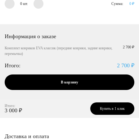
0 шт.
Сумма:
0
₽
Информация о заказе
2 700 ₽
Комплект ковриков EVA классик (передние коврики, задние коврики,
перемычка)
Итого:
2 700
₽
В корзину
Итого:
Купить в 1 клик
3 000
₽
Доставка и оплата