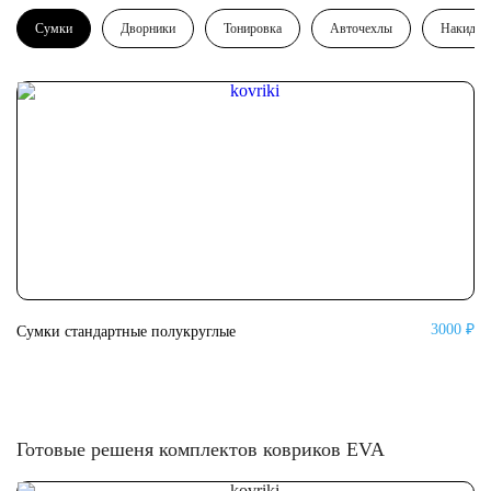
Сумки
Дворники
Тонировка
Авточехлы
Накидки
3000 ₽
Сумки стандартные полукруглые
Су
Готовые решеня комплектов ковриков EVA