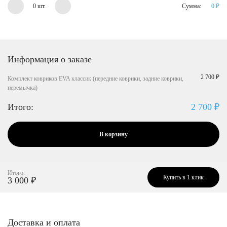
0 шт.
Сумма:
0
₽
Информация о заказе
2 700 ₽
Комплект ковриков EVA классик (передние коврики, задние коврики,
перемычка)
Итого:
2 700
₽
В корзину
Итого:
Купить в 1 клик
3 000
₽
Доставка и оплата