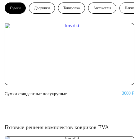
Сумки
Дворники
Тонировка
Авточехлы
Накидки
3000 ₽
Сумки стандартные полукруглые
Су
Готовые решеня комплектов ковриков EVA