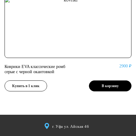
2900 ₽
Коврики EVA классические ромб
Ко
серые с черной окантовкой
се
Купить в 1 клик
В корзину
г. Уфа ул. Айская 46